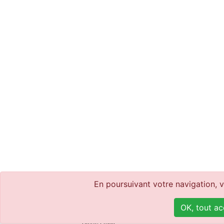
En poursuivant votre navigation, 
Achat
ACIE - Agence
Vente
OK, t
58 rue de
Estimation
95380 LO
Alerte Email