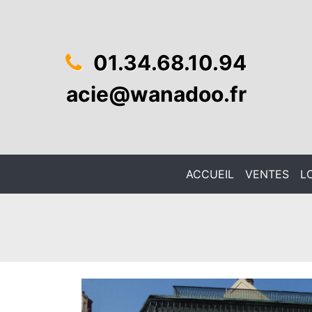
01.34.68.10.94
acie@wanadoo.fr
ACCUEIL
VENTES
L