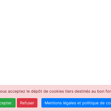
vous acceptez le dépôt de cookies tiers destinés au bon fon
 du Centre
acie@
out accepter.
Refuser
Mentions légales et politique de con
 Paris
01.3
UVRES