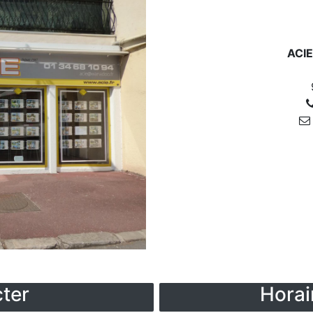
ACIE
ter
Horai