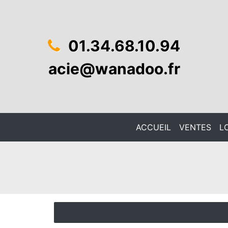
01.34.68.10.94
acie@wanadoo.fr
ACCUEIL
VENTES
L